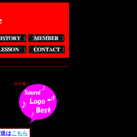
送は
こちら