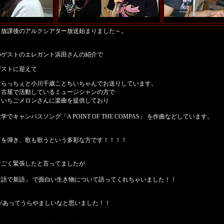
目放課後のアルクシアター放送始まりました～。
のゲストのエレガント浜田さんの紹介で
ゲストに迎えて
ぐらっちぇと小川千歳ことちいちゃんでお送りしています。
名古屋で活動しているミュージシャンの方で
、いちごメロンさんに楽曲を提供しており
でキャンパスソング「A POINT OF THE COMPAS」 を作曲などしています。
ドを弾き、歌も歌うという多彩な方です！！！！
すごく緊張したと言ってましたが
造語で新語」 で面白い生き物について語ってくれちゃいました！！
があってうらやましいなと思いました！！