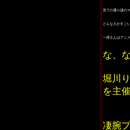
見ての通り謎のマ
どんな人かすご
一掃さんはアニ
な、
堀川
を主
凄腕