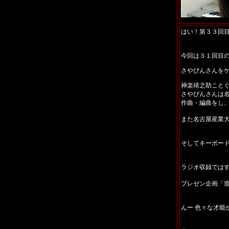
はい！第３３回
今回は３１回目
さやぴんさんを
神楽靖之助こと
さやぴんさんは
作曲・編曲をし
また名古屋産業大学
そしてキーボー
ラジオ収録では
プレゼン企画「
んー 色々な才能