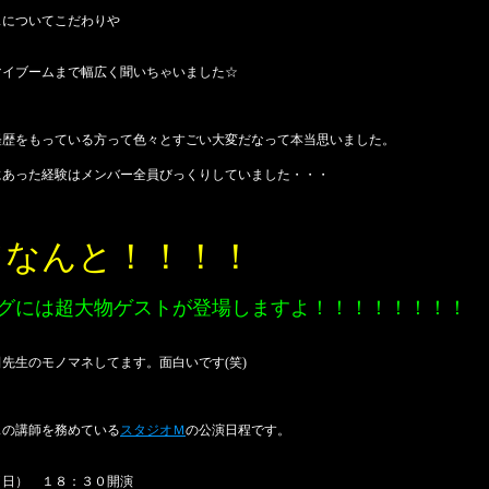
スについてこだわりや
マイブームまで幅広く聞いちゃいました☆
経歴をもっている方って色々とすごい大変だなって本当思いました。
にあった経験はメンバー全員びっくりしていました・・・
てなんと！！！！
グには超大物ゲストが登場しますよ！！！！！！！！
先生のモノマネしてます。面白いです(笑)
スの講師を務めている
スタジオＭ
の公演日程です。
1日（日） １８：３０開演