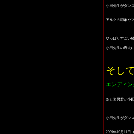
小田先生がダン
アルクの印象や
やっぱりすごい
小田先生の過去
そし
エンディン
あと岩男君が小田
小田先生がダン
2009年10月1