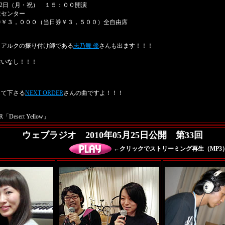
2日（月・祝） １５：００開演
造センター
券￥３，０００（当日券￥３，５００）全自由席
とアルクの振り付け師である
志乃舞 優
さんも出ます！！！
違いなし！！！
して下さる
NEXT ORDER
さんの曲ですよ！！！
Desert Yellow」
ウェブラジオ 2010年05月25日公開 第33回
←クリックでストリーミング再生（MP3