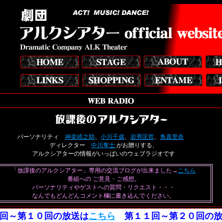
パーソナリティ
神楽靖之助
、
小川千歳
、
岩男匡哲
、
角真里奈
ディレクター
中川隼士
がお贈りする、
アルクシアターの情報がいっぱいのウェブラジオです
「放課後のアルクシアター」専用の交流ブログが出来ました→
こちら
番組への ご意見・ご感想。
パーソナリティやゲストへの質問・リクエスト・・・
なんでもどんどんコメント欄に書き込んでください。
回～第１０回の放送は
こちら
第１１回～第２０回の放