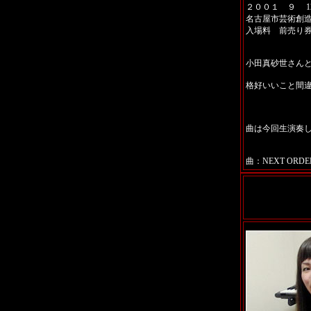
２００１ ９ 1
名古屋市芸術創
入場料 前売り
小田真砂世さん
格好いいこと間
曲は今回生演奏
曲：NEXT ORDER「