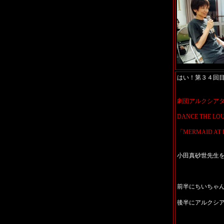
はい！第３４回
劇団アルクシア
DANCE THE LO
「MERMAID 
小田真砂世先生
前半にちいちゃ
後半にアルクシ