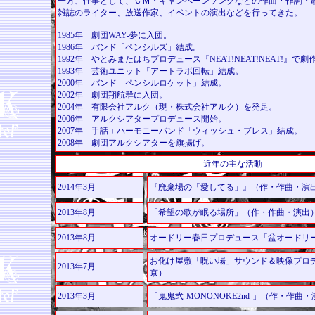
一方、仕事として、ＣＭ・キャンペーンソングなどの作曲・作詞・
雑誌のライター、放送作家、イベントの演出などを行ってきた。
1985年 劇団WAY-夢に入団。
1986年 バンド「ペンシルズ」結成。
1992年 やとみまたはちプロデュース『NEAT!NEAT!NEAT!』で
1993年 芸術ユニット「アートラボ回転」結成。
2000年 バンド「ペンシルロケット」結成。
2002年 劇団翔航群に入団。
2004年 有限会社アルク（現・株式会社アルク）を発足。
2006年 アルクシアタープロデュース開始。
2007年 手話＋ハーモニーバンド「ウィッシュ・ブレス」結成。
2008年 劇団アルクシアターを旗揚げ。
近年の主な活動
2014年3月
『廃棄場の「愛してる」』
（作・作曲・演
2013年8月
「希望の歌が眠る場所」
（作・作曲・演出
2013年8月
オードリー春日プロデュース「盆オードリ
お化け屋敷「呪い場」サウンド＆映像プロ
2013年7月
京）
2013年3月
「鬼鬼弐-MONONOKE2nd-」
（作・作曲・