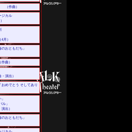
」 （作曲）
ージカル
出）
劇
）
4月）
「海のおともだち」
（作曲）
曲・演出）
おめでとう そしてあり
い」
バル」
・演出）
「海のおともだち」
ージカル