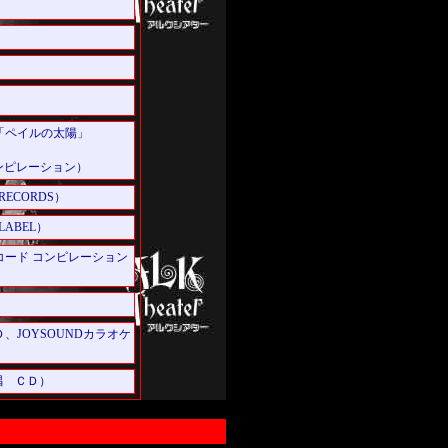
」「ペイルの太陽」
ンピレーション）
ECORDS）
LABEL）
ード コンピレーション
JOYSOUNDカラオケ
唱 ＣＤ）