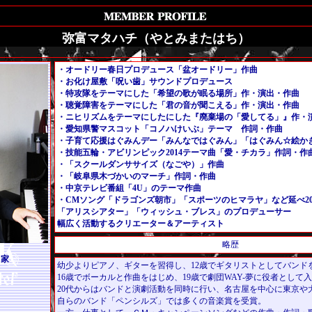
弥富マタハチ（やとみまたはち）
・オードリー春日プロデュース「盆オードリー」作曲
・お化け屋敷「呪い歯」サウンドプロデュース
・特攻隊をテーマにした「希望の歌が眠る場所」作・演出・作曲
・聴覚障害をテーマにした「君の音が聞こえる」作・演出・作曲
・ニヒリズムをテーマにしたにした『廃棄場の「愛してる」』作・
・愛知県警マスコット「コノハけいぶ」テーマ 作詞・作曲
・子育て応援はぐみんデー「みんなではぐみん」「はぐみん☆絵か
・技能五輪・アビリンピック2014テーマ曲「愛・チカラ」作詞・作
・「スクールダンササイズ（なごや）」作曲
・「岐阜県木づかいのマーチ」作詞・作曲
・中京テレビ番組「4U」のテーマ作曲
・CMソング「ドラゴンズ朝市」「スポーツのヒマラヤ」など延べ20
「アリスシアター」「ウィッシュ・ブレス」のプロデューサー
幅広く活動するクリエーター＆アーティスト
略歴
出家
幼少よりピアノ、ギターを習得し、12歳でギタリストとしてバンド
16歳でボーカルと作曲をはじめ、19歳で劇団WAY-夢に役者として
20代からはバンドと演劇活動を同時に行い、名古屋を中心に東京や
自らのバンド「ペンシルズ」では多くの音楽賞を受賞。