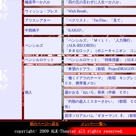
極楽亭一か八か
「四の五の言わずに人生一か八か」
ウィッシュ・ブレス
「Wish Breath」
アリスシアター
「ペクリスト」「I'm FIne」「見て」
中西桃子
「KAIGO!」
「ペンシルズ」「ＭＩＬＩ」「人力飛行
ペンシルズ
（ALK-RECORDS）
「ＢＢＱロック」（ポニーキャニオン コ
ペンシルロケット
「ペンシルロケット」「特殊啓蒙」（ALK-R
「希望のドアラ」（歌唱 ProjectDRAGON 
「働くドアラのテーマ」（歌唱 キングレコ
ＣＤ、携帯着メロ）
個人
盛かおる「ねいろ」発表（作曲 ＣＤ）
「灼熱の超人ミスターさかい」（歌唱 ＣＤ、
化）
原淳ソロアルバム「ギターマンⅠ、Ⅱ」（歌
前のページへ戻る
メンバー一覧へ