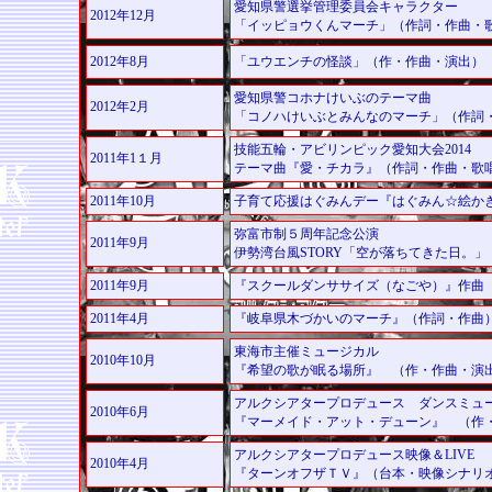
愛知県警選挙管理委員会キャラクター
2012年12月
「イッピョウくんマーチ」（作詞・作曲・
2012年8月
「ユウエンチの怪談」
（作・作曲・演出）
愛知県警コホナけいぶのテーマ曲
2012年2月
「コノハけいぶとみんなのマーチ」（作詞
技能五輪・アビリンピック愛知大会2014
2011年1１月
テーマ曲『愛・チカラ』（作詞・作曲・歌
2011年10月
子育て応援はぐみんデー『はぐみん☆絵か
弥富市制５周年記念公演
2011年9月
伊勢湾台風STORY「空が落ちてきた日。」
2011年9月
『スクールダンササイズ（なごや）』作曲
2011年4月
『岐阜県木づかいのマーチ』（作詞・作曲
東海市主催ミュージカル
2010年10月
『希望の歌が眠る場所』 （作・作曲・演
アルクシアタープロデュース ダンスミュ
2010年6月
『マーメイド・アット・デューン』 （作
アルクシアタープロデュース映像＆LIVE
2010年4月
『ターンオフザＴＶ』（台本・映像シナリ