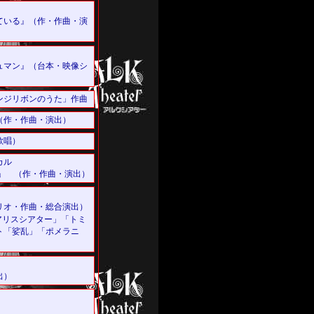
ている』（作・作曲・演
ュマン』（台本・映像シ
ンジリボンのうた」作曲
（作・作曲・演出）
歌唱）
カル
。」 （作・作曲・演出）
リオ・作曲・総合演出）
アリスシアター」「トミ
ト「娑乱」「ポメラニ
出）
）