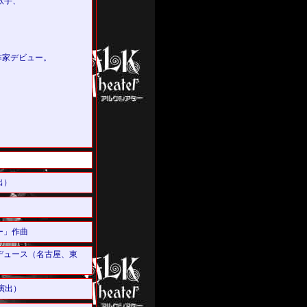
歌手、
劇作家デビュー。
出）
）
ー」作曲
デュース（名古屋、東
演出）