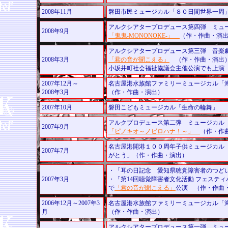
2008年11月
磐田市民ミュージカル「８０日間世界一周
アルクシアタープロデュース第四弾 ミュ
2008年9月
「鬼鬼-MONONOKE-」
（作・作曲・演
アルクシアタープロデュース第三弾 音楽
2008年3月
「君の音が聞こえる」
（作・作曲・演出
小坂井町社会福祉協議会主催公演でも上演（
2007年12月～
名古屋港水族館ファミリーミュージカル
2008年3月
（作・作曲・演出）
2007年10月
磐田こどもミュージカル「生命の輪舞」 
アルクプロデュース第二弾 ミュージカル
2007年9月
「ピノキオ～ノビロハナ！～」
（作・作
名古屋港開港１００周年子供ミュージカル「
2007年7月
がとう」（作・作曲・演出）
・「耳の日記念 愛知県聴覚障害者のつど
2007年3月
・「第14回聴覚障害者文化活動 フェスティ
で
「君の音が聞こえる」
公演 （作・作曲
2006年12月～2007年3
名古屋港水族館ファミリーミュージカル
月
（作・作曲・演出）
アルクシアタープロデュース第一弾 ミュ