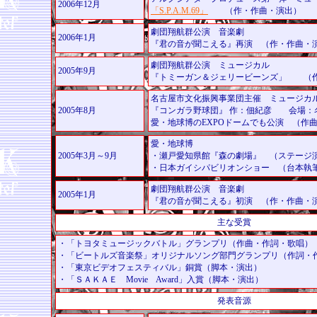
2006年12月
「S.P.A.M.69」
（作・作曲・演出）
劇団
翔航群公演 音楽劇
2006年1月
『君の音が聞こえる』再演 （作・作曲・
劇団翔航群公演 ミュージカル
2005年9月
『トミーガン＆ジェリービーンズ」 （
名古屋市文化振興事業団主催 ミュージカ
2005年8月
『コンガラ野球団』 作：佃紀彦 会場：
愛・地球博のEXPOドームでも公演 （作
愛・地球博
2005年3月～9月
・瀬戸愛知県館『森の劇場』 （ステージ
・日本ガイシパビリオンショー （台本執
劇団
翔航群公演 音楽劇
2005年1月
『君の音が聞こえる』初演 （作・作曲・
主な受賞
・「トヨタミュージックバトル」グランプリ（作曲・作詞・歌唱）
・「ビートルズ音楽祭」オリジナルソング部門グランプリ（作詞・
・「東京ビデオフェスティバル」銅賞（脚本・演出）
・「ＳＡＫＡＥ Movie Award」入賞（脚本・演出）
発表音源