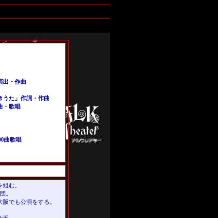
演出・作曲
きうた」作詞・作曲
曲・歌唱
0曲歌唱
を組む。
入団。
大阪でも公演をする。