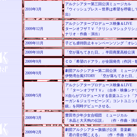
アルクシアター第三回公演ミュージカル
2010年3月
『ウィッシュブレス～世界は希望を呼吸し
出）
アルクシアタープロデュース映像＆LIVE
2009年12月
ターンオフザＴＶ『クリシュマシュクリシ
ナリオ・作曲・演出）
2009年11月
子ども虐待防止キャンペーンソング「オレ
2009年10月
「空が落ちてきた日。」半田商業高校公演
2009年9月
ＣＤ「希望のドアラ」が全国発売（作詞・
劇団アルクシアター第二回公演 ミュージ
2009年9月
伊勢湾台風STORY 「空が落ちてきた日
アルクシアタープロデュース映像＆LIVE
『「ターンオフザＴＶ』（台本・映像シナ
2009年5月
※自らがプロデュースする音楽ユニット「
ーガン＆ジェリービーンズ」コントユニッ
銃」を同時デビューさせる。
豊田市少年少女合唱団 ミュージカル
2009年3月
「水晶と大天狗の伝説」 （作・作曲・演
劇団アルクシアター旗揚げ公演 音楽劇
2009年2月
「君の音が聞こえる」 （作・作曲・演出