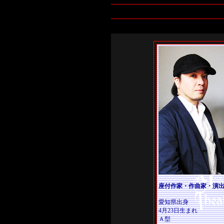
座付作家・作曲家・演
愛知県出身
4月23日生まれ
Ａ型