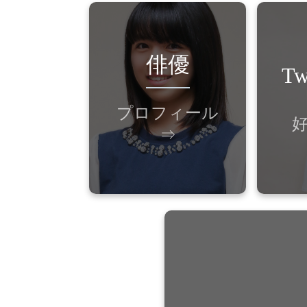
俳優
Tw
月日
型 150㎝
プロフィール
好
⇒