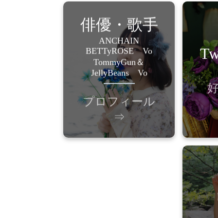
俳優・歌手
ANCHAIN
Tw
BETTyROSE Vo
10月13日
TommyGun＆
O型 153㎝
JellyBeans Vo
在住
好
プロフィール
⇒