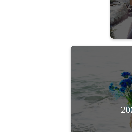
ウ
ＣＨＫ声優センタ
ら、舞台役者として
コミュニティーＦＭ
2
経て200
「長島ジャンボ海水
「がんばれ！
ANCHEINBETT