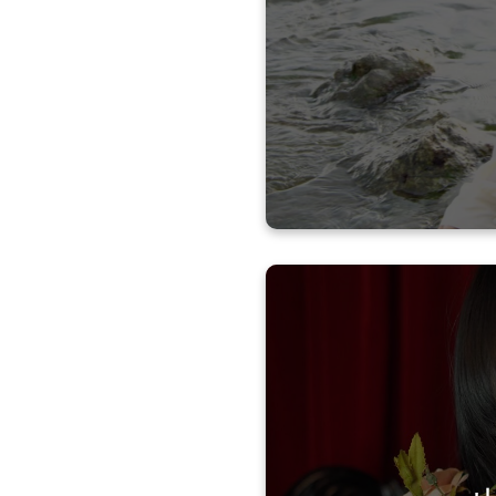
１stシングル「lo
オリコン45位
カラオケJOYS
2018.09：ビ